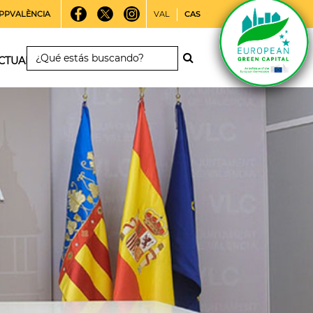
PPVALÈNCIA
VAL
CAS
CTUALIDAD