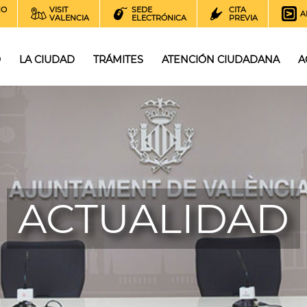
NO
VISIT
SEDE
CITA
A
VALENCIA
ELECTRÓNICA
PREVIA
O
LA CIUDAD
TRÁMITES
ATENCIÓN CIUDADANA
A
ACTUALIDAD