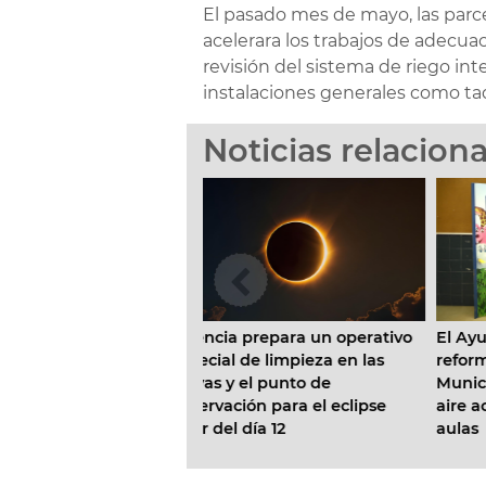
El pasado mes de mayo, las parc
acelerara los trabajos de adecuaci
revisión del sistema de riego inte
instalaciones generales como taq
Noticias relacion
ia prepara un operativo
El Ayuntamiento inicia la
al de limpieza en las
reforma de la Escuela Infantil
 y el punto de
Municipal Pardalets e instalará
ación para el eclipse
aire acondicionado en todas las
el día 12
aulas