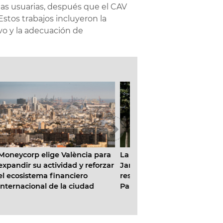
nas usuarias, después que el CAV
 Estos trabajos incluyeron la
tivo y la adecuación de
ara
La Concejalía de Parques y
Abierto el plazo para a
rzar
Jardines culmina la
los bonos de ‘Compra 
restauración del rocódromo del
Galdós y Giorgeta’
Parc Central