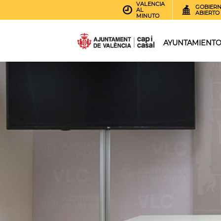
VALENCIA
GOBIER
AL
ABIERTO
MINUTO
AYUNTAMIENT