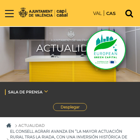
VAL
CAS
ACTUALIDAD
SALA DE PRENSA
Desplegar
ACTUALIDAD
EL CONSELL AGRARI AVANZA EN “LA MAYOR ACTUACIÓN
RURAL TRAS LA RIADA, CON UNA INVERSIÓN HISTÓRICA DE