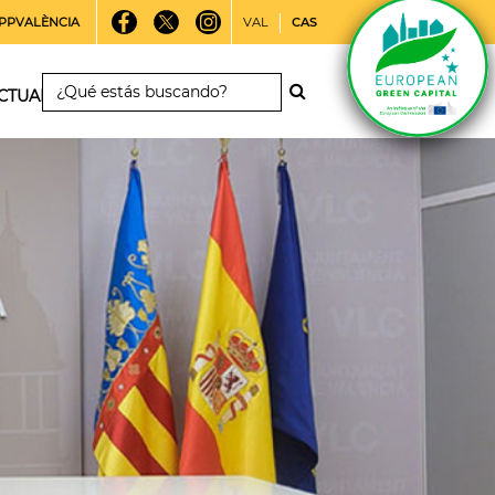
PPVALÈNCIA
VAL
CAS
CTUALIDAD