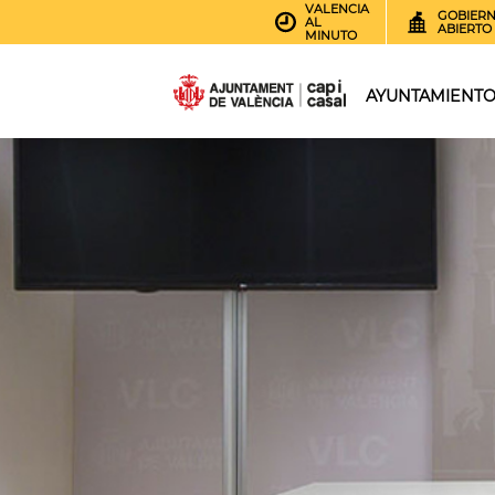
VALENCIA
GOBIER
AL
ABIERTO
MINUTO
AYUNTAMIENT