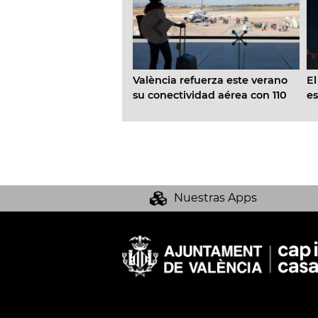
València refuerza este verano
El
celebra las Corregudes
su conectividad aérea con 110
es
 del 10 al 14 de agosto
rutas y cerca de 4,7 millones de
pá
plazas
in
so
Nuestras Apps