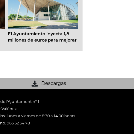
El Ayuntamiento inyecta 1,8
València acogerá en 20
millones de euros para mejorar
de los mayores encuent
la eficiencia energética y
Europa sobre la industr
tecnológica del Palacio de
marítima y el negocio n
Congresos
Descargas
 de l'Ajuntament nº 1
 València
os: lunes a viernes de 8:30 a 14:00 horas
ono: 963 52 54 78