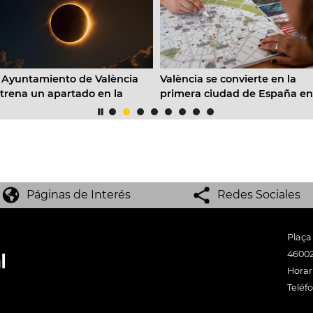
 Ayuntamiento de València
València se convierte en la
trena un apartado en la
primera ciudad de España en
gina web con toda la
crear un Comité de Crisis
formación sobre el eclipse
Turística para hacer frente a
lar
emergencias
Páginas de Interés
Redes Sociales
Plaça
46002
Horari
Teléf