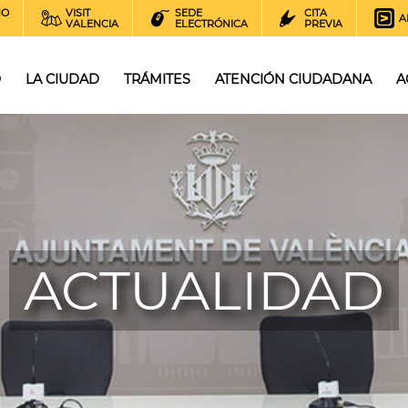
NO
VISIT
SEDE
CITA
A
VALENCIA
ELECTRÓNICA
PREVIA
O
LA CIUDAD
TRÁMITES
ATENCIÓN CIUDADANA
A
ACTUALIDAD