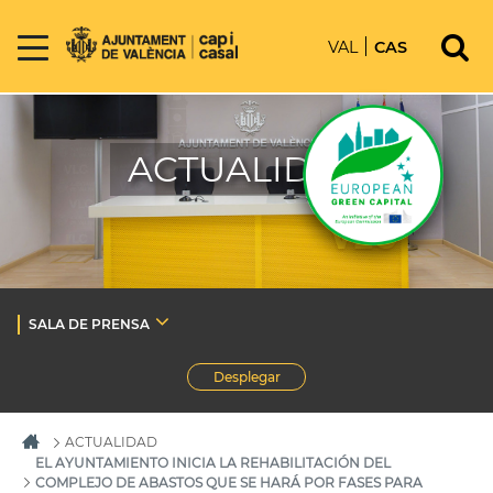
VAL
CAS
ACTUALIDAD
SALA DE PRENSA
Desplegar
ACTUALIDAD
EL AYUNTAMIENTO INICIA LA REHABILITACIÓN DEL
COMPLEJO DE ABASTOS QUE SE HARÁ POR FASES PARA