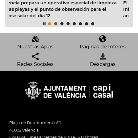
perativo especial de limpieza
El Ayuntamiento inicia la re
to de observación para el
Infantil Municipal Pardalets 
2
acondicionado en todas las 
Nuestras Apps
Páginas de Interés
Redes Sociales
Descargas
Plaça de l'Ajuntament nº 1
46002 València
Horarios: lunes a viernes de 8:30 a 14:00 horas