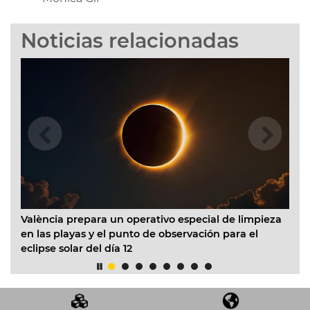
Noticias relacionadas
para un operativo especial de limpieza
El Ayuntamiento ini
 y el punto de observación para el
Infantil Municipal P
del día 12
acondicionado en to