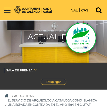
VAL
CAS
ACTUALIDAD
SALA DE PRENSA
Desplegar
ACTUALIDAD
EL SERVICIO DE ARQUEOLOGÍA CATALOGA COMO ISLÁMICA
UNA ESPADA ENCONTRADA EN EL AÑO 1994 EN CIUTAT