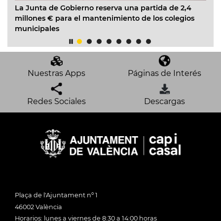
unta de Gobierno reserva una partida de 2,4
La nueva e
ones € para el mantenimiento de los colegios
inicia su 
icipales
Nuestras Apps
Páginas de Interés
Redes Sociales
Descargas
Plaça de l'Ajuntament nº 1
46002 València
Horarios: lunes a viernes de 8:30 a 14:00 horas