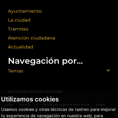
Ayuntamiento
La ciudad
Trámites
Atención ciudadana
Actualidad
Navegación por...
Temas
Ajuntament de València ©
2026
Utilizamos cookies
Aviso
Política
Política de
Agencia Antifraude
Mapa
Usamos cookies y otras técnicas de rastreo para mejorar
legal
privacidad
cookies
Web
tu experiencia de navegación en nuestra web, para