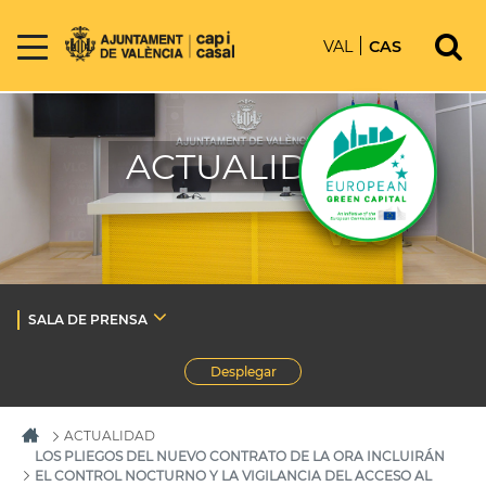
VAL
CAS
ACTUALIDAD
SALA DE PRENSA
Desplegar
ACTUALIDAD
LOS PLIEGOS DEL NUEVO CONTRATO DE LA ORA INCLUIRÁN
EL CONTROL NOCTURNO Y LA VIGILANCIA DEL ACCESO AL