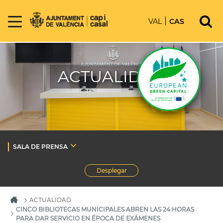
VAL
CAS
ACTUALIDAD
SALA DE PRENSA
Desplegar
ACTUALIDAD
CINCO BIBLIOTECAS MUNICIPALES ABREN LAS 24 HORAS
PARA DAR SERVICIO EN ÉPOCA DE EXÁMENES