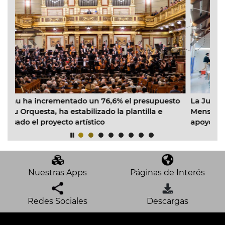
 un 76,6% el presupuesto
La Junta de Gobierno dota con 
lizado la plantilla e
Mensajeros de la Paz para el proy
stico
apoyo a madres monoparentales 
Cabanyal
Nuestras Apps
Páginas de Interés
Redes Sociales
Descargas