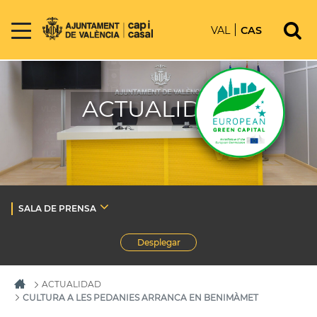
VAL
CAS
ACTUALIDAD
SALA DE PRENSA
Desplegar
ACTUALIDAD
CULTURA A LES PEDANIES ARRANCA EN BENIMÀMET