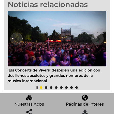
Noticias relacionadas
erts de Vivers’ despiden una edición con
Música, tradicion
s absolutos y grandes nombres de la
protagonizan el 
ternacional
Julio
Nuestras Apps
Páginas de Interés