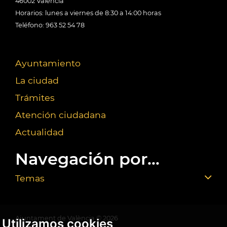
46002 València
Horarios: lunes a viernes de 8:30 a 14:00 horas
Teléfono: 963 52 54 78
Ayuntamiento
La ciudad
Trámites
Atención ciudadana
Actualidad
Navegación por...
Temas
Ajuntament de València ©
2026
Utilizamos cookies