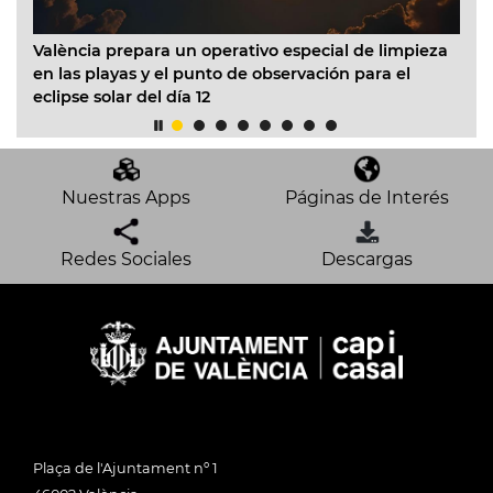
València prepara un operativo especial de limpieza
El
en las playas y el punto de observación para el
In
eclipse solar del día 12
ac
mo
Nuestras Apps
Páginas de Interés
Redes Sociales
Descargas
Plaça de l'Ajuntament nº 1