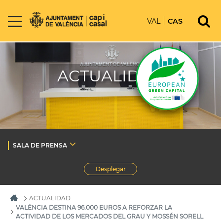
VAL
CAS
ACTUALIDAD
SALA DE PRENSA
Desplegar
ACTUALIDAD
VALÈNCIA DESTINA 96.000 EUROS A REFORZAR LA
ACTIVIDAD DE LOS MERCADOS DEL GRAU Y MOSSÉN SORELL