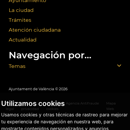
Ayuntamiento
La ciudad
Trámites
Atención ciudadana
Actualidad
Navegación por...
Temas
Ajuntament de València ©
2026
Utilizamos cookies
Aviso
Política
Política de
Agencia Antifraude
Mapa
legal
privacidad
cookies
Web
Usamos cookies y otras técnicas de rastreo para mejorar
tu experiencia de navegación en nuestra web, para
mostrarte contenidos personalizados y anuncios