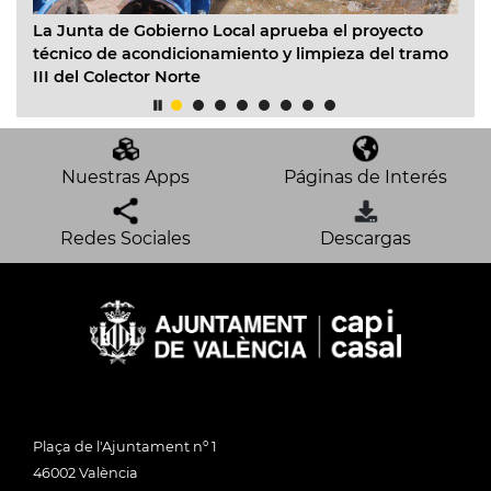
rán
L’
La Junta de Gobierno Local aprueba el proyecto
lo
técnico de acondicionamiento y limpieza del tramo
III del Colector Norte
Nuestras Apps
Páginas de Interés
Redes Sociales
Descargas
Plaça de l'Ajuntament nº 1
46002 València