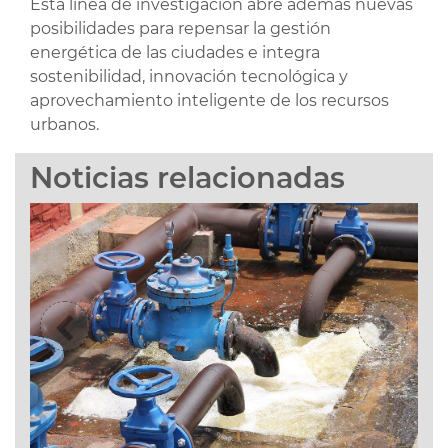
Esta línea de investigación abre además nuevas
posibilidades para repensar la gestión
energética de las ciudades e integra
sostenibilidad, innovación tecnológica y
aprovechamiento inteligente de los recursos
urbanos.
Noticias relacionadas
El