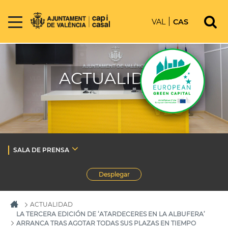
VAL
CAS
ACTUALIDAD
SALA DE PRENSA
Desplegar
ACTUALIDAD
LA TERCERA EDICIÓN DE ‘ATARDECERES EN LA ALBUFERA’
ARRANCA TRAS AGOTAR TODAS SUS PLAZAS EN TIEMPO