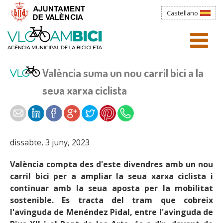
Vés al contingut
Castellano
Esteu aquí
Sobre nosaltres
AJUNTAMENT
menú)
València suma un nou carril bici a la
L'Agència informa
seua xarxa ciclista
TRÀMITS
La bicicleta a València
LA CIUTAT
Documents
dissabte, 3 juny, 2023
WEBS MUNICIPALS
Enllaços d'interés
València compta des d'este divendres amb un nou
Contacte
NOTÍCIES
carril bici per a ampliar la seua xarxa ciclista i
continuar amb la seua aposta per la mobilitat
sostenible. Es tracta del tram que cobreix
l'avinguda de Menéndez Pidal, entre l'avinguda de