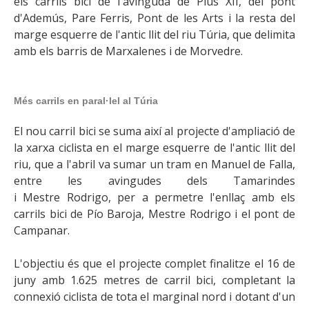
els carrils bici de l'avinguda de Pius XII, del pont
d'Ademús, Pare Ferris, Pont de les Arts i la resta del
marge esquerre de l'antic llit del riu Túria, que delimita
amb els barris de Marxalenes i de Morvedre.
Més carrils en paral·lel al Túria
El nou carril bici se suma així al projecte d'ampliació de
la xarxa ciclista en el marge esquerre de l'antic llit del
riu, que a l'abril va sumar un tram en Manuel de Falla,
entre les avingudes dels Tamarindes
i Mestre Rodrigo, per a permetre l'enllaç amb els
carrils bici de Pío Baroja, Mestre Rodrigo i el pont de
Campanar.
L'objectiu és que el projecte complet finalitze el 16 de
juny amb 1.625 metres de carril bici, completant la
connexió ciclista de tota el marginal nord i dotant d'un