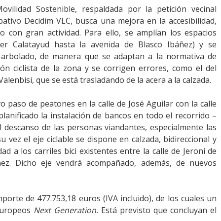
ovilidad Sostenible, respaldada por la petición vecinal
pativo Decidim VLC, busca una mejora en la accesibilidad,
o con gran actividad. Para ello, se amplían los espacios
rer Calatayud hasta la avenida de Blasco Ibáñez) y se
arbolado, de manera que se adaptan a la normativa de
ión ciclista de la zona y se corrigen errores, como el del
lenbisi, que se está trasladando de la acera a la calzada.
paso de peatones en la calle de José Aguilar con la calle
lanificado la instalación de bancos en todo el recorrido –
 el descanso de las personas viandantes, especialmente las
 vez el eje ciclable se dispone en calzada, bidireccional y
ad a los carriles bici existentes entre la calle de Jeroni de
ñez. Dicho eje vendrá acompañado, además, de nuevos
porte de 477.753,18 euros (IVA incluido), de los cuales un
europeos
Next
Generation.
Está previsto que concluyan el