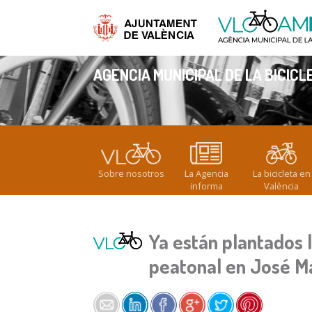
Pasar al contenido principal
AGENCIA MUNICIPAL DE LA BICICL
Usted está aquí
Sobre nosotros
La Agencia
La bicicleta en
informa
València
Ya están plantados 
peatonal en José Ma