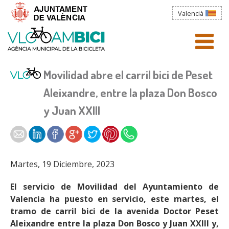
Pasar al contenido principal
Valencià
Usted está aquí
Sobre nosotros
AYUNTAMIENTO
menú)
Movilidad abre el carril bici de Peset
La Agencia informa
Aleixandre, entre la plaza Don Bosco
TRÁMITES
y Juan XXIII
La bicicleta en València
WEBS MUNICIPALES
Documentos
LA CIUDAD
Enlaces de interés
Martes, 19 Diciembre, 2023
Contacto
NOTICIAS
El servicio de Movilidad del Ayuntamiento de
Valencia ha puesto en servicio, este martes, el
tramo de carril bici de la avenida Doctor Peset
Aleixandre entre la plaza Don Bosco y Juan XXIII y,