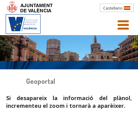
Vés al contingut
Castellano
Esteu aquí
Projectes
AJUNTAMENT
menú)
Next Generation
TRÀMITS
IDAE
LA CIUTAT
EDUSI
Geoportal
WEBS MUNICIPALS
Unió Europea
Si desapareix la informació del plànol,
Finançament
NOTÍCIES
incrementeu el zoom i tornarà a aparèixer.
Eurocities
Oportunitats Professionals