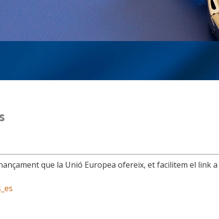
s
nançament que la Unió Europea ofereix, et facilitem el link a
s_es