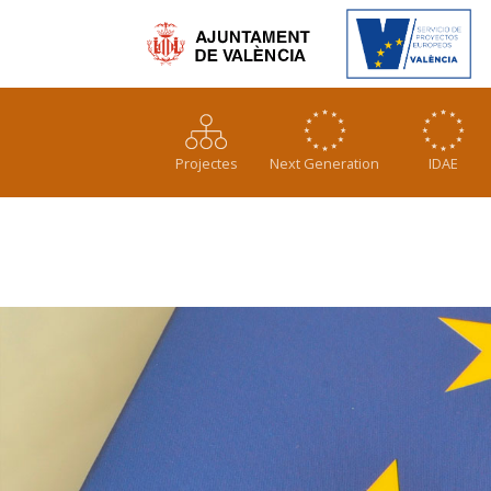
Vés al contingut
Esteu aquí
Projectes
Next Generation
IDAE
Contacte
Valencia Oberta
Geoportal
PM3