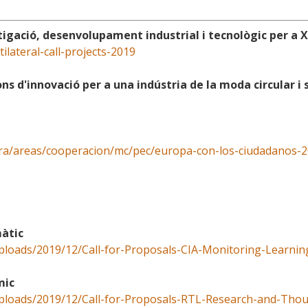
gació, desenvolupament industrial i tecnològic per a Xil
lateral-call-projects-2019
ons d'innovació per a una indústria de la moda circular i 
ura/areas/cooperacion/mc/pec/europa-con-los-ciudadanos-2
màtic
uploads/2019/12/Call-for-Proposals-CIA-Monitoring-Learning
mic
uploads/2019/12/Call-for-Proposals-RTL-Research-and-Thou