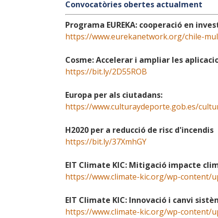
Convocatòries obertes actualment
Programa EUREKA: cooperació en investi
https://www.eurekanetwork.org/chile-multi
Cosme: Accelerar i ampliar les aplicaci
https://bit.ly/2D55ROB
Europa per als ciutadans:
https://www.culturaydeporte.gob.es/cult
H2020 per a reducció de risc d'incendis
https://bit.ly/37XmhGY
EIT Climate KIC: Mitigació impacte cli
https://www.climate-kic.org/wp-content/
EIT Climate KIC: Innovació i canvi sistè
https://www.climate-kic.org/wp-content/