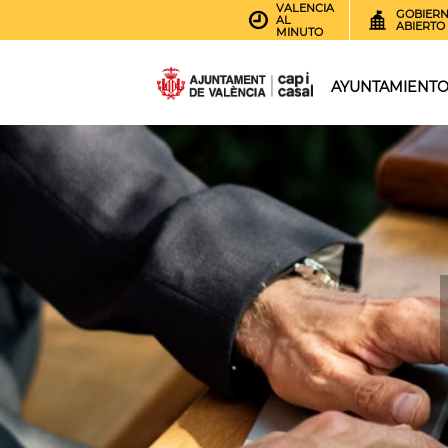
VALENCIA
GOBIER
AL
ABIERTO
MINUTO
AYUNTAMIENT