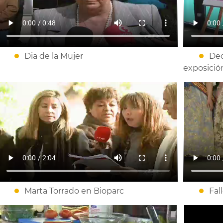
Dia de la Mujer
Dec
exposició
Marta Torrado en Bioparc
Fal