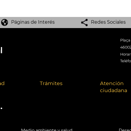
Páginas de Interés
Redes Sociales
Plaça
46002
Horari
Teléf
ad
Trámites
Atención
ciudadana
.
Medio ambiente y salud
Derec