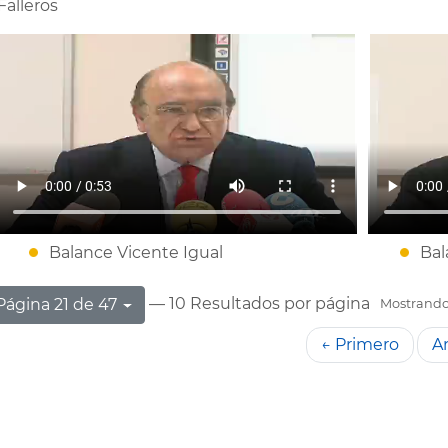
Falleros
Balance Vicente Igual
Bal
— 10 Resultados por página
Página 21 de 47
Mostrando 
← Primero
An