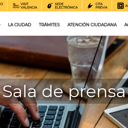
NO
VISIT
SEDE
CITA
A
VALENCIA
ELECTRÓNICA
PREVIA
O
LA CIUDAD
TRÁMITES
ATENCIÓN CIUDADANA
A
Sala de prensa