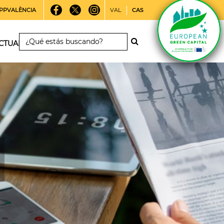
PPVALÈNCIA
VAL
CAS
CTUALIDAD