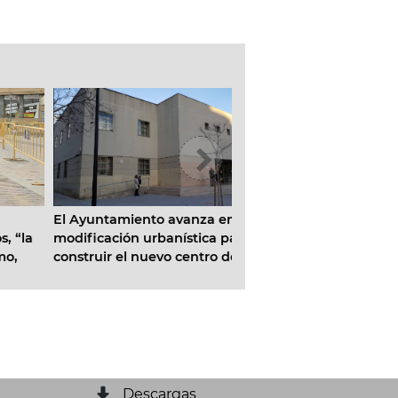
L’Ajuntament de Valènc
El Ayuntamiento avanza en la
en valor el antiguo Port
a
modificación urbanística para
Jueus en paralelo a las 
construir el nuevo centro de
de renovación de la cal
a
salud de Penya-roja
Descargas