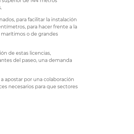
a superior de 144 metros
.
os, para facilitar la instalación
entímetros, para hacer frente a la
s marítimos o de grandes
ón de estas licencias,
urantes del paseo, una demanda
a a apostar por una colaboración
uces necesarios para que sectores