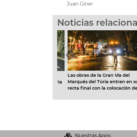
Juan Giner
Noticias relacion
Las obras de la Gran Vía del
as de asfaltado de la
Va
Marqués del Túria entran en su
a del Marqués del Túria
re
recta final con la colocación de
an en una semana
pl
más de 22.000 m2 de asfalto
D
fonoabsorbente
zo
Nuestras Apps