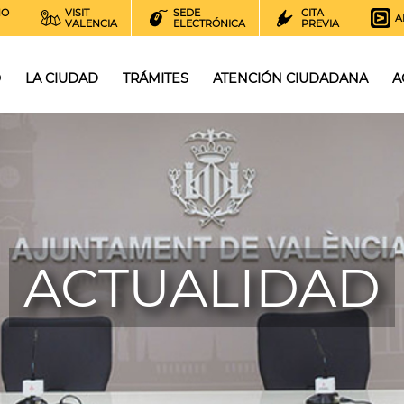
NO
VISIT
SEDE
CITA
A
VALENCIA
ELECTRÓNICA
PREVIA
O
LA CIUDAD
TRÁMITES
ATENCIÓN CIUDADANA
A
ACTUALIDAD