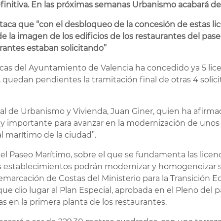
finitiva. En las próximas semanas Urbanismo acabará de 
aca que “con el desbloqueo de la concesión de estas li
e la imagen de los edificios de los restaurantes del pa
urantes estaban solicitando”
ticas del Ayuntamiento de Valencia ha concedido ya 5 lice
 quedan pendientes la tramitación final de otras 4 solic
jal de Urbanismo y Vivienda, Juan Giner, quien ha afirm
uy importante para avanzar en la modernización de unos 
l marítimo de la ciudad”.
el Paseo Marítimo, sobre el que se fundamenta las licenc
os establecimientos podrán modernizar y homogeneizar sus
Demarcación de Costas del Ministerio para la Transición E
e dio lugar al Plan Especial, aprobada en el Pleno del p
zas en la primera planta de los restaurantes.