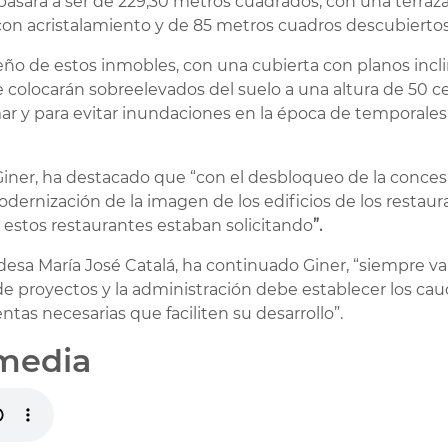
asará a ser de 229,30 metros cuadrados, con una terraz
con acristalamiento y de 85 metros cuadros descubiertos
o de estos inmobles, con una cubierta con planos inclinad
se colocarán sobreelevados del suelo a una altura de 50 c
mar y para evitar inundaciones en la época de temporale
iner, ha destacado que “con el desbloqueo de la concesi
dernización de la imagen de los edificios de los resta
e estos restaurantes estaban solicitando
”.
ldesa María José Catalá, ha continuado Giner, “siempre v
 de proyectos y la administración debe establecer los ca
tas necesarias que faciliten su desarrollo”.
media