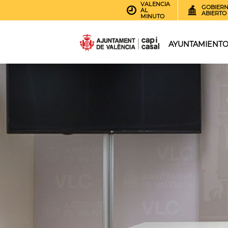
VALENCIA
GOBIER
AL
ABIERTO
MINUTO
AYUNTAMIENT