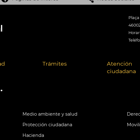
Plaça
46002
Horari
Teléf
ad
Trámites
Atención
ciudadana
.
Medio ambiente y salud
Derec
Protección ciudadana
Movil
Hacienda