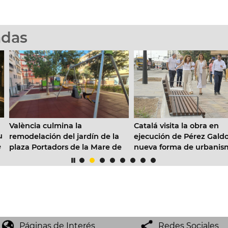
adas
lència culmina la
Catalá visita la obra en
modelación del jardín de la
ejecución de Pérez Galdos, “l
aza Portadors de la Mare de
nueva forma de urbanismo,
éu de Pinedo con una nueva
con más sombra y enfocado 
na de juegos infantiles
los vecinos”
Páginas de Interés
Redes Sociales