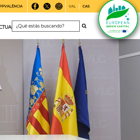
PPVALÈNCIA
VAL
CAS
CTUALIDAD