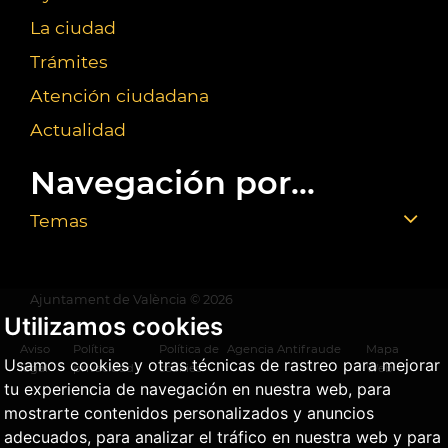
La ciudad
Trámites
Atención ciudadana
Actualidad
Navegación por...
Temas
Ajuntament de València ©
2026
Utilizamos cookies
Aviso
Política
Política de
Agencia Antifraude
Mapa
Usamos cookies y otras técnicas de rastreo para mejorar
legal
privacidad
cookies
Web
tu experiencia de navegación en nuestra web, para
mostrarte contenidos personalizados y anuncios
adecuados, para analizar el tráfico en nuestra web y para