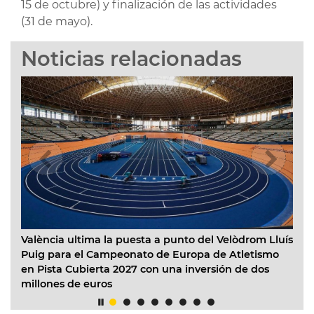
15 de octubre) y finalización de las actividades
(31 de mayo).
Noticias relacionadas
València ultima la puesta a punto del Velòdrom Lluís
Valèn
Puig para el Campeonato de Europa de Atletismo
con l
en Pista Cubierta 2027 con una inversión de dos
23 B 
millones de euros