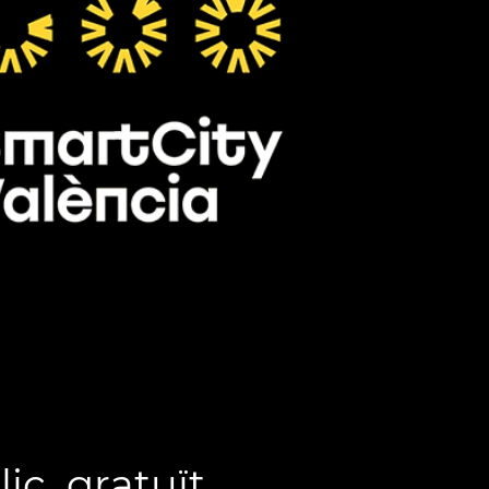
:
ic, gratuït