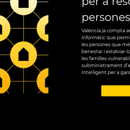
per a res
persone
València ja compta am
informàtic que perme
les persones que més
benestar i estalviar-
les famílies vulnera
subministrament d’a
Intel·ligent per a gar