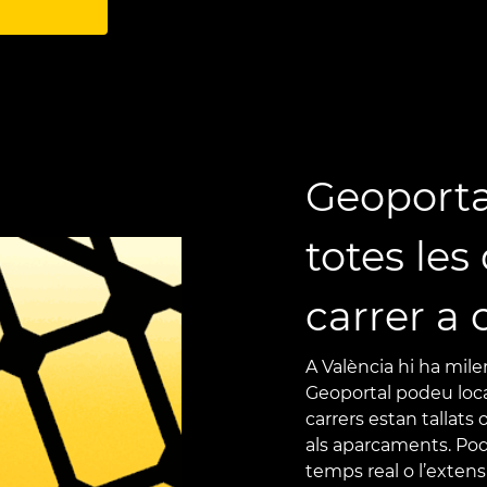
Geoporta
totes les
carrer a 
A València hi ha mil
Geoportal podeu local
carrers estan tallats 
als aparcaments. Pode
temps real o l’extens