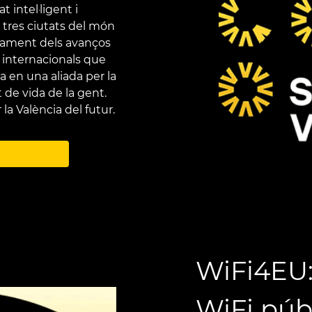
t intel·ligent i
 tres ciutats del món
rament dels avanços
 internacionals que
a en una aliada per la
at de vida de la gent.
 la València del futur.
WiFi4EU
WiFi públ