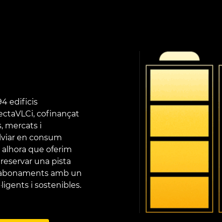
94 edificis
ectaVLCi, cofinançat
, mercats i
alviar en consum
t alhora que oferim
 reservar una pista
 i abonaments amb un
·ligents i sostenibles.