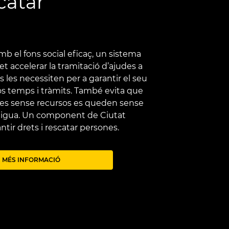
catar
s
b el fons social eficaç, un sistema
t accelerar la tramitació d’ajudes a
 les necessiten per a garantir el seu
los temps i tràmits. També evita que
bles sense recursos es queden sense
igua. Un component de Ciutat
antir drets i rescatar persones.
MÉS INFORMACIÓ