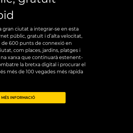
pid
a gran ciutat a integrar-se en esta
et públic, gratuït i d’alta velocitat,
p de 600 punts de connexió en
iutat, com places, jardins, platges i
 Una xarxa que continuarà estenent-
ombatre la bretxa digital i procurar el
ue és més de 100 vegades més ràpida
MÉS INFORMACIÓ