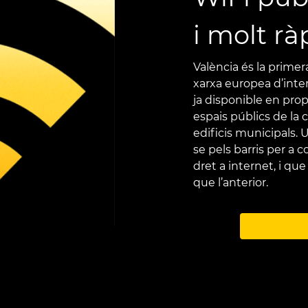
i molt rà
València és la primer
xarxa europea d’intern
ja disponible en pro
espais públics de la c
edificis municipals.
se pels barris per a c
dret a internet, i q
que l’anterior.