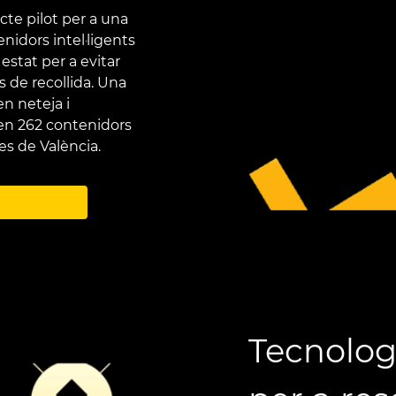
cte pilot per a una
enidors intel·ligents
stat per a evitar
 de recollida. Una
en neteja i
 en 262 contenidors
es de València.
Tecnolog