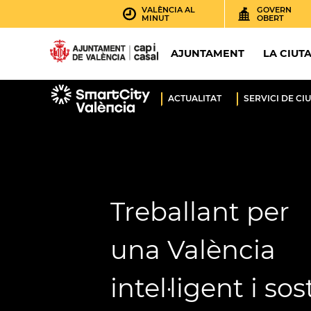
VALÈNCIA AL
GOVERN
MINUT
OBERT
AJUNTAMENT
LA CIUT
ACTUALITAT
SERVICI DE CIU
Treballant per
una València
intel·ligent i so