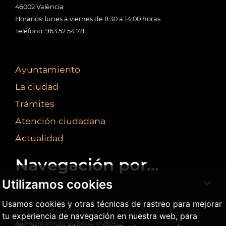
46002 València
Horarios: lunes a viernes de 8:30 a 14:00 horas
Teléfono: 963 52 54 78
Ayuntamiento
La ciudad
Trámites
Atención ciudadana
Actualidad
Navegación por...
Utilizamos cookies
Temas
Usamos cookies y otras técnicas de rastreo para mejorar
tu experiencia de navegación en nuestra web, para
Ajuntament de València ©
2026