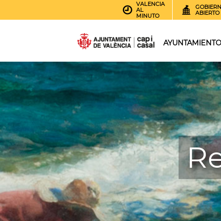
VALENCIA
GOBIER
AL
ABIERTO
MINUTO
AYUNTAMIENT
Re