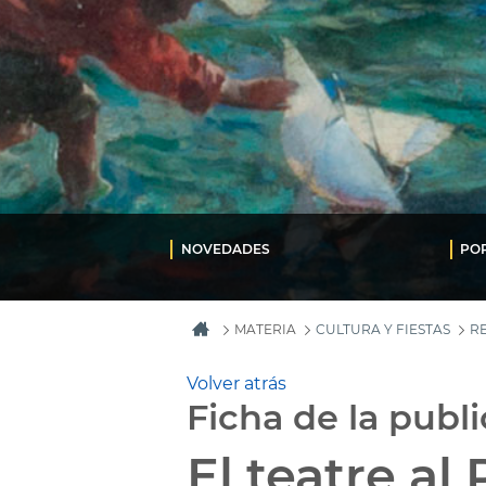
NOVEDADES
PO
MATERIA
CULTURA Y FIESTAS
R
Volver atrás
Ficha de la publ
El teatre al