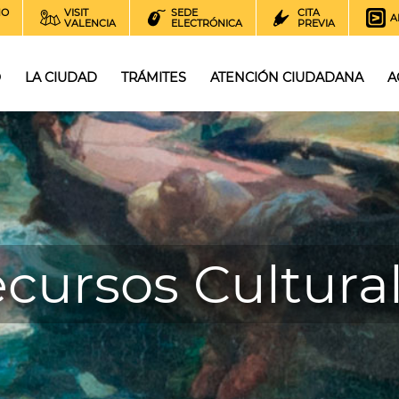
NO
VISIT
SEDE
CITA
A
VALENCIA
ELECTRÓNICA
PREVIA
O
LA CIUDAD
TRÁMITES
ATENCIÓN CIUDADANA
A
cursos Cultura