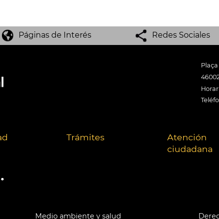
Páginas de Interés
Redes Sociales
Plaça
46002
Horari
Teléf
ad
Trámites
Atención
ciudadana
.
Medio ambiente y salud
Derec