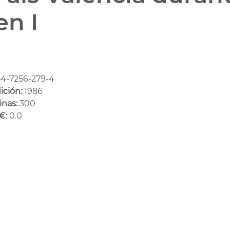
en I
4-7256-279-4
ición:
1986
inas:
300
€:
0.0