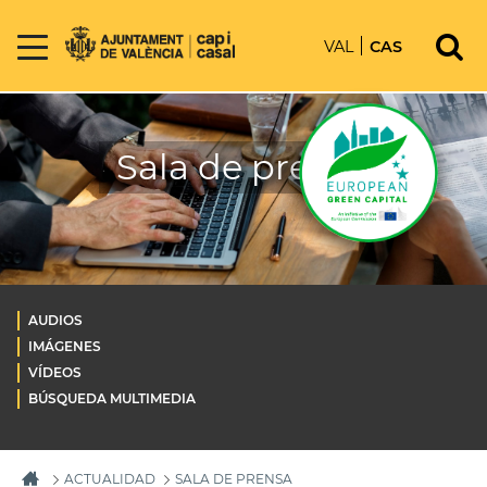
VAL
CAS
Sala de prensa
AUDIOS
IMÁGENES
VÍDEOS
BÚSQUEDA MULTIMEDIA
ACTUALIDAD
SALA DE PRENSA