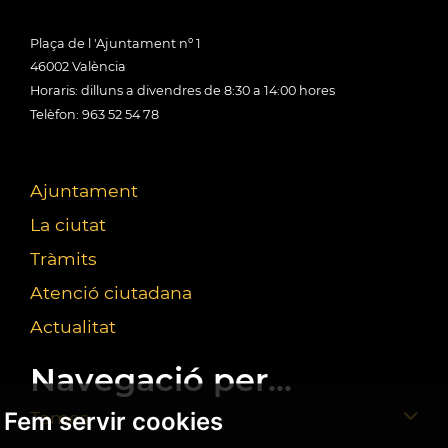
Plaça de l 'Ajuntament nº 1
46002 València
Horaris: dilluns a divendres de 8:30 a 14:00 hores
Telèfon: 963 52 54 78
Ajuntament
La ciutat
Tràmits
Atenció ciutadana
Actualitat
Navegació per...
Fem servir cookies
Temes