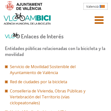
Pasar al contenido principal
Valencià
Usted está aquí
Sobre nosotros
AYUNTAMIENTO
menú)
Enlaces de Interés
La Agencia informa
TRÁMITES
Entidades públicas relacionadas con la bicicleta y la
La bicicleta en València
movilidad
WEBS MUNICIPALES
Documentos
Servicio de Movilidad Sostenible del
LA CIUDAD
Ayuntamiento de València
Enlaces de interés
Red de ciudades por la bicicleta
Contacto
NOTICIAS
Conselleria de Vivienda, Obras Públicas y
Vertebración del Territorio (vías
ciclopeatonales)