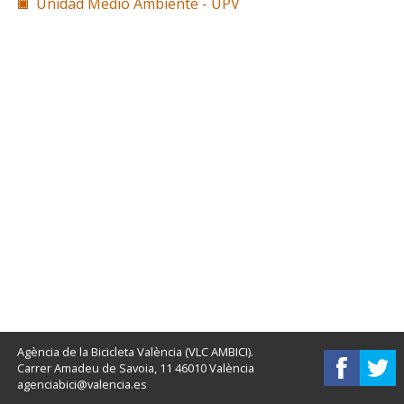
Unidad Medio Ambiente - UPV
Agència de la Bicicleta València (VLC AMBICI).
Carrer Amadeu de Savoia, 11 46010 València
agenciabici@valencia.es