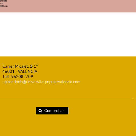
Carrer Micalet, 1-1º
46001 - VALÈNCIA
Telf.: 962082709
upinscripcio@universitatpopularvalencia.com
Comprobar