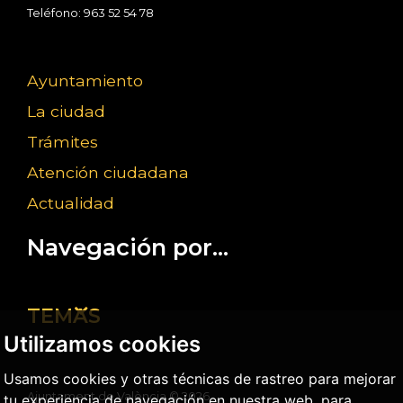
Teléfono: 963 52 54 78
Ayuntamiento
La ciudad
Trámites
Atención ciudadana
Actualidad
Navegación por...
TEMAS
Utilizamos cookies
Usamos cookies y otras técnicas de rastreo para mejorar
Ajuntament de València ©
2026
tu experiencia de navegación en nuestra web, para