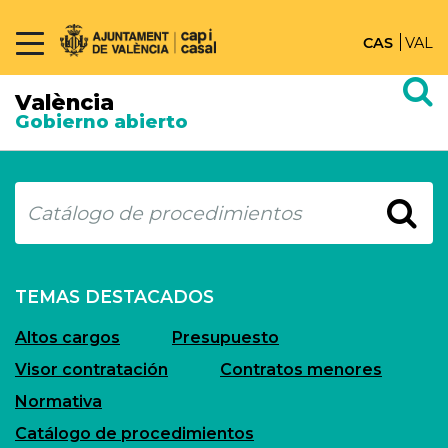
CAS
VAL
València
Gobierno abierto
Buscar
TEMAS DESTACADOS
Altos cargos
Presupuesto
Visor contratación
Contratos menores
Normativa
Catálogo de procedimientos