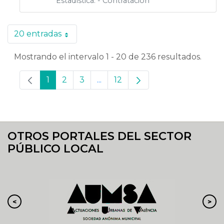
Estadística. - Contratación
20 entradas
Por página
Mostrando el intervalo 1 - 20 de 236 resultados.
1
2
3
...
12
Página
Página
Página
Páginas intermedias Use TAB pa
Página
OTROS PORTALES DEL SECTOR
PÚBLICO LOCAL