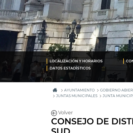
LOCALIZACIÓN Y HORARIOS
CON
DATOS ESTADÍSTICOS
AYUNTAMIENTO
GOBIERNO ABIER
JUNTAS MUNICIPALES
JUNTA MUNICIP
Volver
CONSEJO DE DIST
SUD