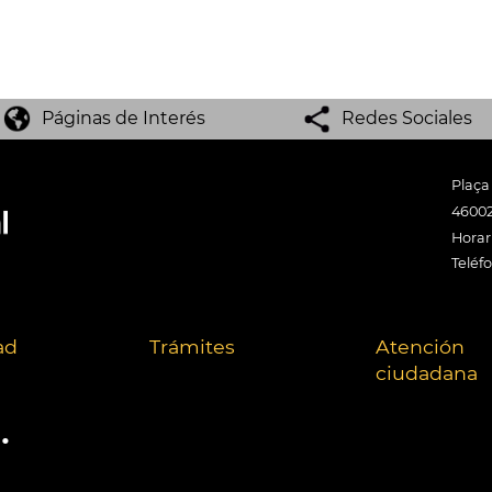
Páginas de Interés
Redes Sociales
Plaça
46002
Horari
Teléf
ad
Trámites
Atención
ciudadana
.