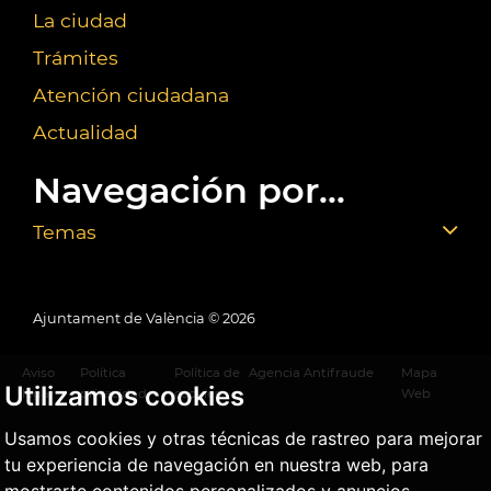
La ciudad
Trámites
Atención ciudadana
Actualidad
Navegación por...
Temas
Ajuntament de València ©
2026
Aviso
Política
Política de
Agencia Antifraude
Mapa
Utilizamos cookies
legal
privacidad
cookies
Web
Usamos cookies y otras técnicas de rastreo para mejorar
tu experiencia de navegación en nuestra web, para
mostrarte contenidos personalizados y anuncios