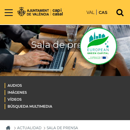
VAL
CAS
Sala de prensa
AUDIOS
IMÁGENES
VÍDEOS
BÚSQUEDA MULTIMEDIA
ACTUALIDAD
SALA DE PRENSA