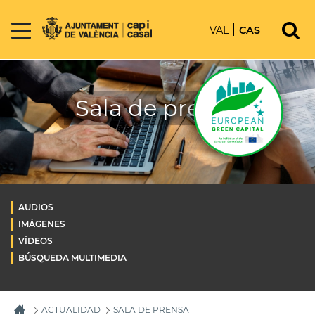
VAL
CAS
Sala de prensa
AUDIOS
IMÁGENES
VÍDEOS
BÚSQUEDA MULTIMEDIA
ACTUALIDAD
SALA DE PRENSA