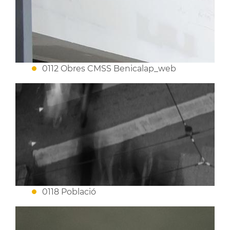
0112 Obres CMSS Benicalap_web
0118 Població