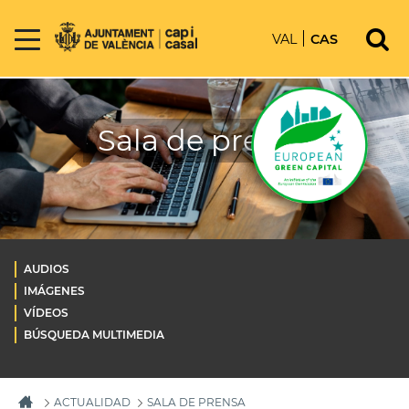
VAL
CAS
Sala de prensa
AUDIOS
IMÁGENES
VÍDEOS
BÚSQUEDA MULTIMEDIA
ACTUALIDAD
SALA DE PRENSA