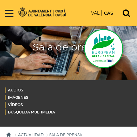
VAL
CAS
Sala de prensa
AUDIOS
IMÁGENES
VÍDEOS
BÚSQUEDA MULTIMEDIA
ACTUALIDAD
SALA DE PRENSA