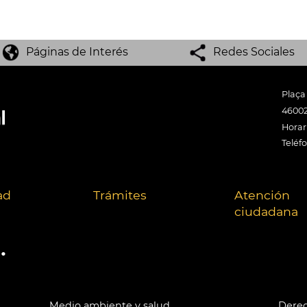
Páginas de Interés
Redes Sociales
Plaça
46002
Horari
Teléf
ad
Trámites
Atención
ciudadana
.
Medio ambiente y salud
Derec