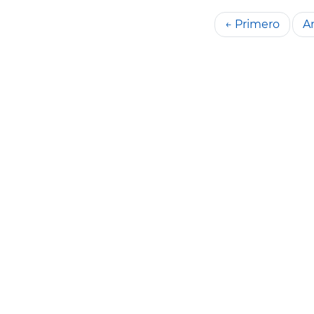
← Primero
An