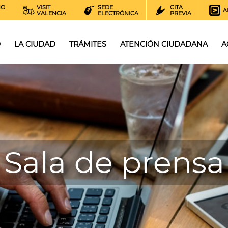
NO
VISIT
SEDE
CITA
A
VALENCIA
ELECTRÓNICA
PREVIA
O
LA CIUDAD
TRÁMITES
ATENCIÓN CIUDADANA
A
Sala de prensa