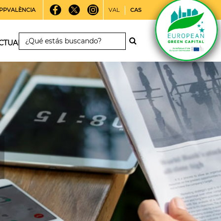
PPVALÈNCIA
VAL
CAS
CTUALIDAD