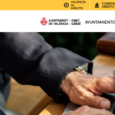
VALENCIA
GOBIER
AL
ABIERTO
MINUTO
AYUNTAMIENT