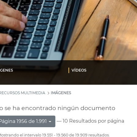
ÁGENES
VÍDEOS
RECURSOS MULTIMEDIA
IMÁGENES
o se ha encontrado ningún documento
— 10 Resultados por página
Página 1956 de 1.991
ostrando el intervalo 19.551 - 19.560 de 19.909 resultados.