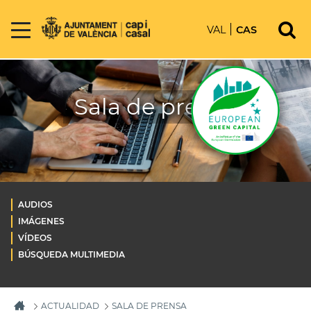
VAL
CAS
Sala de prensa
AUDIOS
IMÁGENES
VÍDEOS
BÚSQUEDA MULTIMEDIA
ACTUALIDAD
SALA DE PRENSA