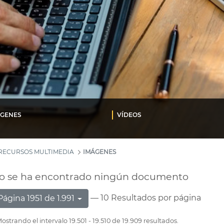
ÁGENES
VÍDEOS
RECURSOS MULTIMEDIA
IMÁGENES
o se ha encontrado ningún documento
— 10 Resultados por página
Página 1951 de 1.991
ostrando el intervalo 19.501 - 19.510 de 19.909 resultados.