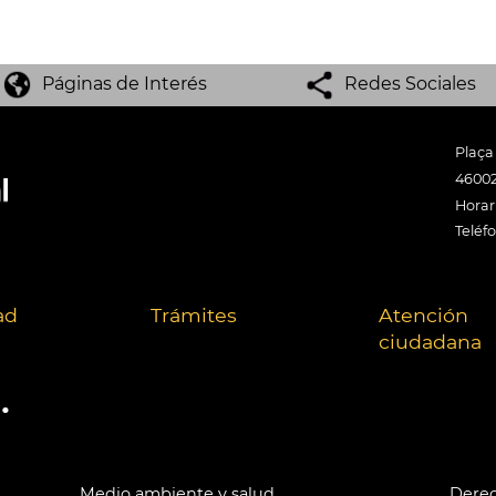
Páginas de Interés
Redes Sociales
Plaça
46002
Horari
Teléf
ad
Trámites
Atención
ciudadana
.
Medio ambiente y salud
Derec