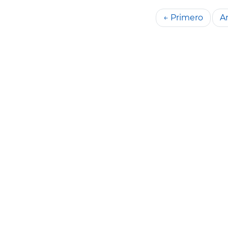
← Primero
An