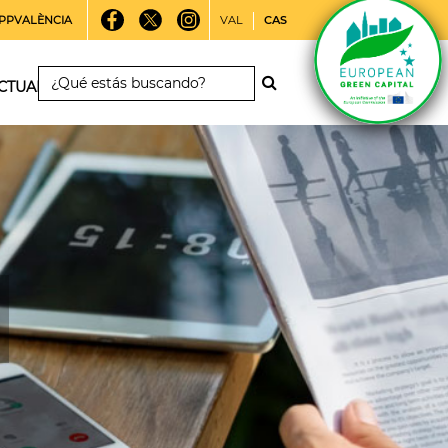
PPVALÈNCIA
VAL
CAS
CTUALIDAD