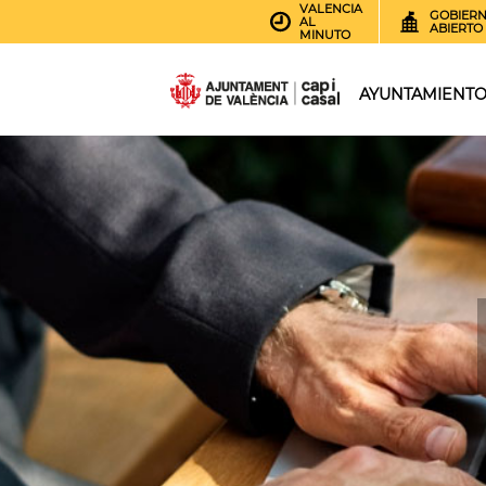
VALENCIA
GOBIER
AL
ABIERTO
MINUTO
AYUNTAMIENT