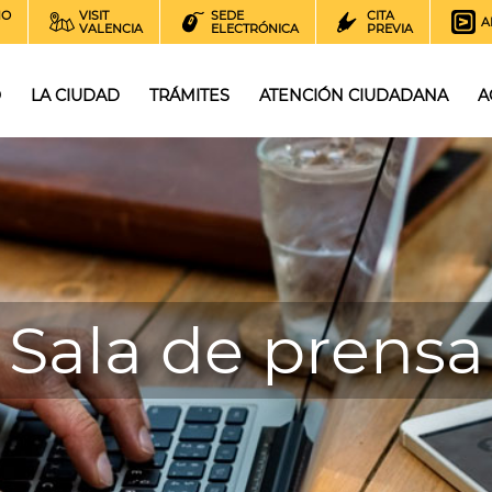
NO
VISIT
SEDE
CITA
A
VALENCIA
ELECTRÓNICA
PREVIA
O
LA CIUDAD
TRÁMITES
ATENCIÓN CIUDADANA
A
Sala de prensa