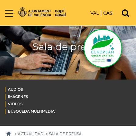
VAL
CAS
Sala de prensa
AUDIOS
IMÁGENES
VÍDEOS
BÚSQUEDA MULTIMEDIA
ACTUALIDAD
SALA DE PRENSA