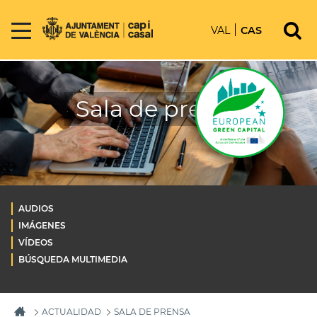
VAL
CAS
Sala de prensa
AUDIOS
IMÁGENES
VÍDEOS
BÚSQUEDA MULTIMEDIA
ACTUALIDAD
SALA DE PRENSA