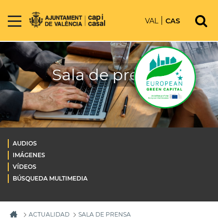
VAL
CAS
Sala de prensa
AUDIOS
IMÁGENES
VÍDEOS
BÚSQUEDA MULTIMEDIA
ACTUALIDAD
SALA DE PRENSA