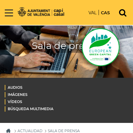
VAL
CAS
Sala de prensa
AUDIOS
IMÁGENES
VÍDEOS
BÚSQUEDA MULTIMEDIA
ACTUALIDAD
SALA DE PRENSA