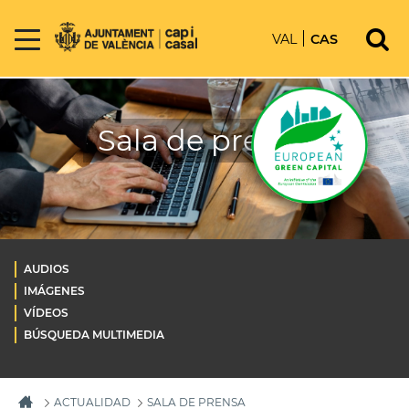
VAL
CAS
Sala de prensa
AUDIOS
IMÁGENES
VÍDEOS
BÚSQUEDA MULTIMEDIA
ACTUALIDAD
SALA DE PRENSA