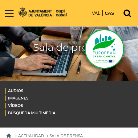
VAL
CAS
Sala de prensa
AUDIOS
IMÁGENES
VÍDEOS
BÚSQUEDA MULTIMEDIA
ACTUALIDAD
SALA DE PRENSA