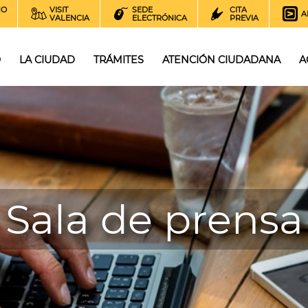
NO
VISIT
SEDE
CITA
A
VALENCIA
ELECTRÓNICA
PREVIA
O
LA CIUDAD
TRÁMITES
ATENCIÓN CIUDADANA
A
Sala de prensa