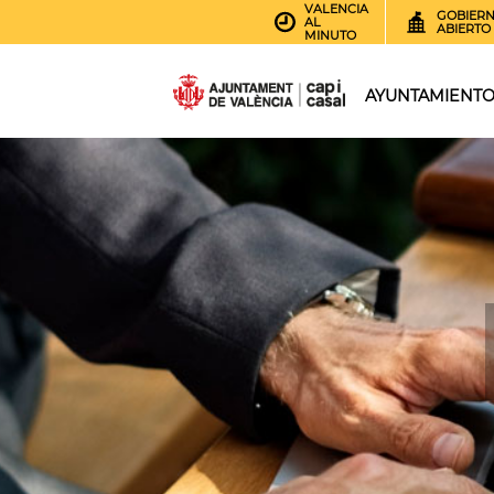
VALENCIA
GOBIER
AL
ABIERTO
MINUTO
AYUNTAMIENT