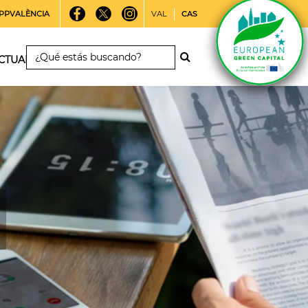
PPVALÈNCIA
VAL
CAS
CTUALIDAD