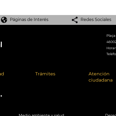
Páginas de Interés
Redes Sociales
Plaça
46002
Horari
Teléf
ad
Trámites
Atención
ciudadana
.
Medio ambiente y salud
Derec