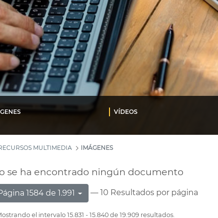
ÁGENES
VÍDEOS
RECURSOS MULTIMEDIA
IMÁGENES
o se ha encontrado ningún documento
— 10 Resultados por página
Página 1584 de 1.991
ostrando el intervalo 15.831 - 15.840 de 19.909 resultados.