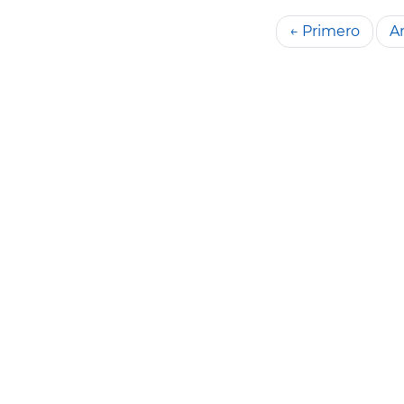
← Primero
An