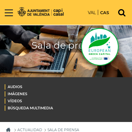
VAL
CAS
Sala de prensa
AUDIOS
IMÁGENES
VÍDEOS
BÚSQUEDA MULTIMEDIA
ACTUALIDAD
SALA DE PRENSA