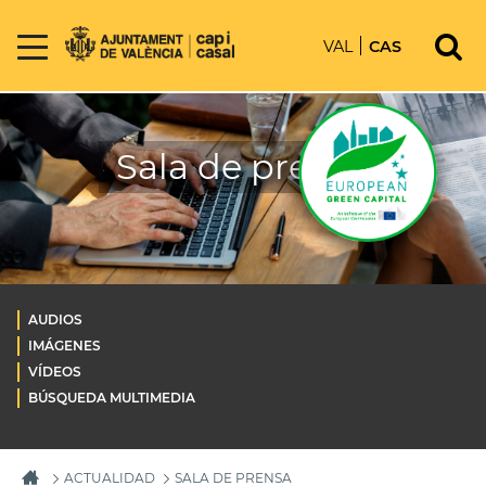
VAL
CAS
Sala de prensa
AUDIOS
IMÁGENES
VÍDEOS
BÚSQUEDA MULTIMEDIA
ACTUALIDAD
SALA DE PRENSA